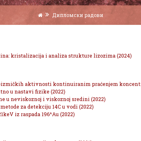
Дипломски радови
a: kristalizacija i analiza strukture lizozima (2024)
eizmičkih aktivnosti kontinuiranim praćenjem koncentra
tno u nastavi fizike (2022)
e u neviskoznoj i viskoznoj sredini (2022)
metode za detekciju 14C u vodi (2022)
21keV iz raspada 196^Au (2022)