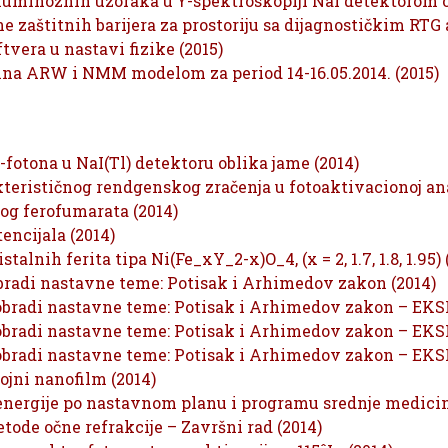
luminoznih uzoraka u ϒ-spektroskopiji NaI detektorom o
 zaštitnih barijera za prostoriju sa dijagnostičkim RTG
vera u nastavi fizike (2015)
ina ARW i NMM modelom za period 14-16.05.2014. (2015)
fotona u NaI(Tl) detektoru oblika jame (2014)
erističnog rendgenskog zračenja u fotoaktivacionoj ana
og ferofumarata (2014)
ncijala (2014)
alnih ferita tipa Ni(Fe_xY_2-x)O_4, (x = 2, 1.7, 1.8, 1.95) 
bradi nastavne teme: Potisak i Arhimedov zakon (2014)
obradi nastavne teme: Potisak i Arhimedov zakon – EK
obradi nastavne teme: Potisak i Arhimedov zakon – EK
obradi nastavne teme: Potisak i Arhimedov zakon – EK
ojni nanofilm (2014)
nergije po nastavnom planu i programu srednje medicin
tode očne refrakcije – Završni rad (2014)