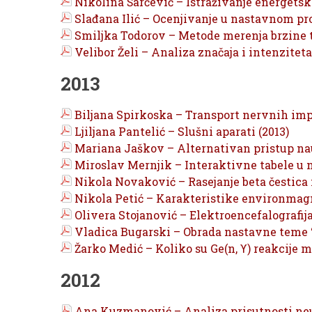
Nikolina Šarčević – Istraživanje energetsk
Slađana Ilić – Ocenjivanje u nastavnom pro
Smiljka Todorov – Metode merenja brzine t
Velibor Želi – Analiza značaja i intenzit
2013
Biljana Spirkoska – Transport nervnih imp
Ljiljana Pantelić – Slušni aparati (2013)
Mariana Jaškov – Alternativan pristup na
Miroslav Mernjik – Interaktivne tabele u n
Nikola Novaković – Rasejanje beta čestica 
Nikola Petić – Karakteristike environmag
Olivera Stojanović – Elektroencefalografija
Vladica Bugarski – Obrada nastavne teme “
Žarko Medić – Koliko su Ge(n, ϒ) reakcije
2012
Ana Kuzmanović – Analiza prisutnosti neut