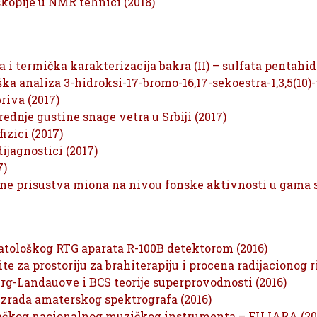
opije u NMR tehnici (2018)
a i termička karakterizacija bakra (II) – sulfata pentahid
ka analiza 3-hidroksi-17-bromo-16,17-sekoestra-1,3,5(10)-t
riva (2017)
rednje gustine snage vetra u Srbiji (2017)
izici (2017)
ijagnostici (2017)
7)
ne prisustva miona na nivou fonske aktivnosti u gama 
atološkog RTG aparata R-100B detektorom (2016)
e za prostoriju za brahiterapiju i procena radijacionog r
rg-Landauove i BCS teorije superprovodnosti (2016)
izrada amaterskog spektrografa (2016)
vačkog nacionalnog muzičkog instrumenta – FUJARA (20