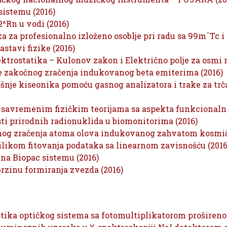
sistemu (2016)
2^Rn u vodi (2016)
 za profesionalno izloženo osoblje pri radu sa 99mˆTc i 1
astavi fizike (2016)
ktrostatika – Kulonov zakon i Električno polje za osmi 
 zakočnog zračenja indukovanog beta emiterima (2016)
je kiseonika pomoću gasnog analizatora i trake za trča
 savremenim fizičkim teorijama sa aspekta funkcionaln
sti prirodnih radionuklida u biomonitorima (2016)
nog zračenja atoma olova indukovanog zahvatom kosmič
rilikom fitovanja podataka sa linearnom zavisnošću (2016
 na Biopac sistemu (2016)
brzinu formiranja zvezda (2016)
tika optičkog sistema sa fotomultiplikatorom prošireno