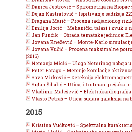
Danica Jestrović – Spirometrija na Biopac 
Dejan Kastratović – Ispitivanje sadržaja 22
Dragana Marić – Procena radijacionog rizika
Emilija Jocić – Mehanički talasi i zvuk u n
Jan Funćik – Obrada tematske jedinice: Ele
Jovana Knežević – Monte-Karlo simulacije
Jovana Vučić – Procena maksimalne potrošn
(2016)
Nemanja Micić – Uloga Neterinog naboja u
Peter Farago – Merenje korelacije aktivno
Sava Mirković – Detekcija elektromagnet
Srđan Šibalić – Uticaj i tretman grešaka p
Vladimir Malešević – Elektrokardiografija
Vlasto Petraš – Uticaj sudara galaksija na 
2015
Kristina Vučković – Spektralna karakteris