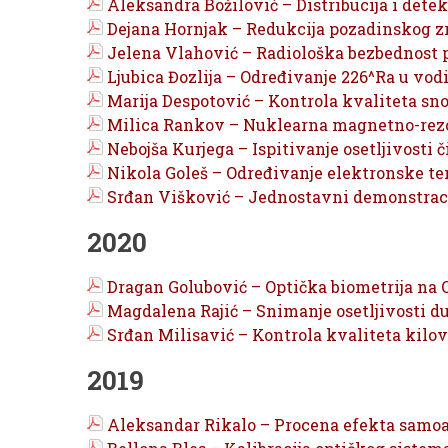
Aleksandra Božilović – Distribucija i dete
Dejana Hornjak – Redukcija pozadinskog zr
Jelena Vlahović – Radiološka bezbednost p
Ljubica Đozlija – Određivanje 226^Ra u vod
Marija Despotović – Kontrola kvaliteta sno
Milica Rankov – Nuklearna magnetno-rezon
Nebojša Kurjega – Ispitivanje osetljivosti 
Nikola Goleš – Određivanje elektronske te
Srđan Višković – Jednostavni demonstraci
2020
Dragan Golubović – Optička biometrija na 
Magdalena Rajić – Snimanje osetljivosti d
Srđan Milisavić – Kontrola kvaliteta kilov
2019
Aleksandar Rikalo – Procena efekta samo