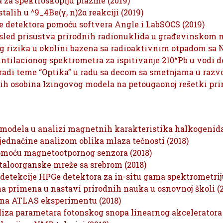
a za spektroskopiju plazme (2019)
alih u ^9_4Be(γ, n)2α reakciji (2019)
Ge detektora pomoću softvera Angle i LabSOCS (2019)
usled prisustva prirodnih radionuklida u građevinskom m
og rizika u okolini bazena sa radioaktivnim otpadom sa 
intilacionog spektrometra za ispitivanje 210^Pb u vodi 
radi teme “Optika” u radu sa decom sa smetnjama u razvo
ih osobina Izingovog modela na petougaonoj rešetki pr
odela u analizi magnetnih karakteristika halkogenida
ednačine analizom oblika mlaza tečnosti (2018)
omoću magnetootpornog senzora (2018)
taloorganske mreže sa srebrom (2018)
 detekcije HPGe detektora za in-situ gama spektrometriju
na primena u nastavi prirodnih nauka u osnovnoj školi (2
 na ATLAS eksperimentu (2018)
liza parametara fotonskog snopa linearnog akceleratora 