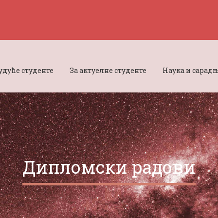
будуће студенте
За актуелне студенте
Наука и сарад
Дипломски радови