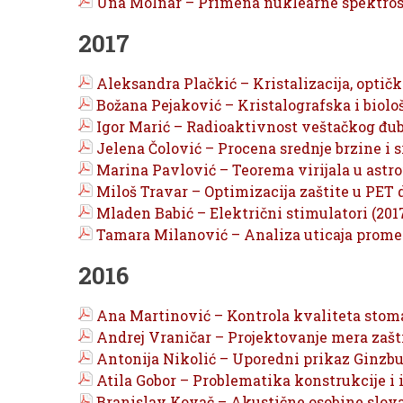
Una Molnar – Primena nuklearne spektrosk
2017
Aleksandra Plačkić – Kristalizacija, optičk
Božana Pejaković – Kristalografska i biološ
Igor Marić – Radioaktivnost veštačkog đub
Jelena Čolović – Procena srednje brzine i s
Marina Pavlović – Teorema virijala u astrof
Miloš Travar – Optimizacija zaštite u PET d
Mladen Babić – Električni stimulatori (201
Tamara Milanović – Analiza uticaja prome
2016
Ana Martinović – Kontrola kvaliteta stom
Andrej Vraničar – Projektovanje mera zaštit
Antonija Nikolić – Uporedni prikaz Ginzbu
Atila Gobor – Problematika konstrukcije i 
Branislav Kovač – Akustične osobine slo