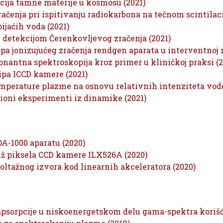
kcija tamne materije u kosmosu (2021)
ačenja pri ispitivanju radiokarbona na tečnom scintila
ijaćih voda (2021)
i detekcijom Čerenkovljevog zračenja (2021)
pa jonizujućeg zračenja rendgen aparata u interventnoj ra
antna spektroskopija kroz primer u kliničkoj praksi (2
čipa ICCD kamere (2021)
mperature plazme na osnovu relativnih intenziteta vodo
oni eksperimenti iz dinamike (2021)
OA-1000 aparatu (2020)
už piksela CCD kamere ILX526A (2020)
oltažnog izvora kod linearnih akceleratora (2020)
apsorpcije u niskoenergetskom delu gama-spektra koriš