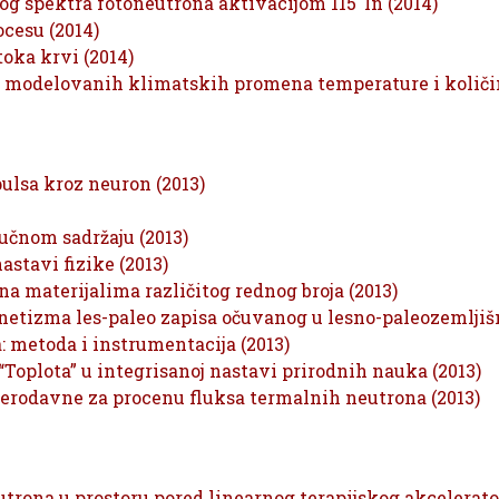
og spektra fotoneutrona aktivacijom 115ˆIn (2014)
cesu (2014)
oka krvi (2014)
eta modelovanih klimatskih promena temperature i količi
ulsa kroz neuron (2013)
učnom sadržaju (2013)
astavi fizike (2013)
na materijalima različitog rednog broja (2013)
netizma les-paleo zapisa očuvanog u lesno-paleozemljiš
: metoda i instrumentacija (2013)
Toplota” u integrisanoj nastavi prirodnih nauka (2013)
 merodavne za procenu fluksa termalnih neutrona (2013)
rona u prostoru pored linearnog terapijskog akcelerator