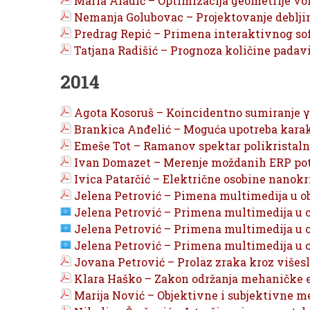
Maria Aladić – Optimizacija geometrije vo
Nemanja Golubovac – Projektovanje debljine
Predrag Repić – Primena interaktivnog soft
Tatjana Radišić – Prognoza količine padav
2014
Agota Kosoruš – Koincidentno sumiranje γ-
Brankica Anđelić – Moguća upotreba karakt
Emeše Tot – Ramanov spektar polikristaln
Ivan Domazet – Merenje moždanih ERP pote
Ivica Patarčić – Električne osobine nanokrist
Jelena Petrović – Pimena multimedija u o
Jelena Petrović – Primena multimedija u 
Jelena Petrović – Primena multimedija u 
Jelena Petrović – Primena multimedija u 
Jovana Petrović – Prolaz zraka kroz višesl
Klara Haško – Zakon održanja mehaničke e
Marija Nović – Objektivne i subjektivne me