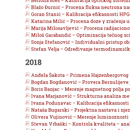
Bellona Bles – Kalibracija optičkog sistem
Blažo Đurnić – Procena fluksa neutrona nast
Goran Stanić – Kalibracija efikasnosti HP
Katarina Milić – Procena doze γ zračenja 
Marija Milosavljević – Procena radijacion
Miloš Garabandić – Optimizacija tečnog sc
Sonja Stefanović – Individualni pristup ob
Stefan Velja – Određivanje termodinamičk
2018
Anđela Šakota – Primena Hajzenbergovog m
Bogdan Bogdanović – Provera Bernulijeve j
Boris Banjac – Merenje magnetnog polja p
Ivana Marjanović – Strukturna analiza me
Ivana Podunavac – Kalibracija efikasnosti
Nataša Bugarski – Projektna nastava i nje
Olivera Vujinović – Merenje luminoznosti
Stevan Vrbaški – Kontrola kvaliteta – ana