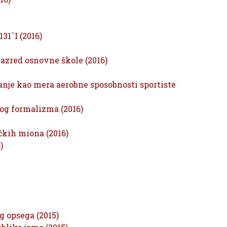
31ˆI (2016)
razred osnovne škole (2016)
nje kao mera aerobne sposobnosti sportiste
og formalizma (2016)
kih miona (2016)
)
g opsega (2015)