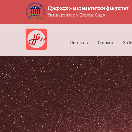
Природно-математички факултет
Универзитет у Новом Саду
Почетак
О нама
За 