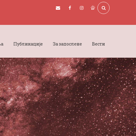
ња
Публикације
За запослене
Вести