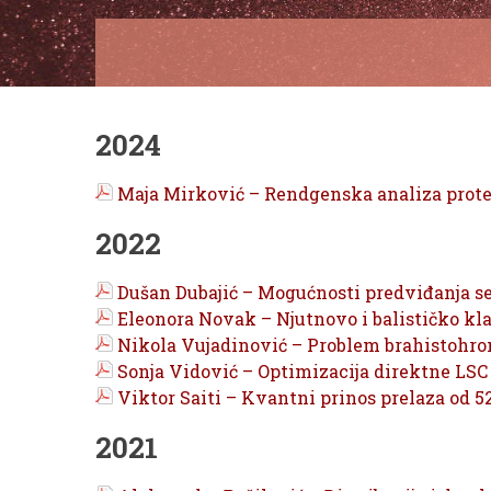
2024
Maja Mirković – Rendgenska analiza protein
2022
Dušan Dubajić – Mogućnosti predviđanja s
Eleonora Novak – Njutnovo i balističko kla
Nikola Vujadinović – Problem brahistohron
Sonja Vidović – Optimizacija direktne LSC 
Viktor Saiti – Kvantni prinos prelaza od 5
2021