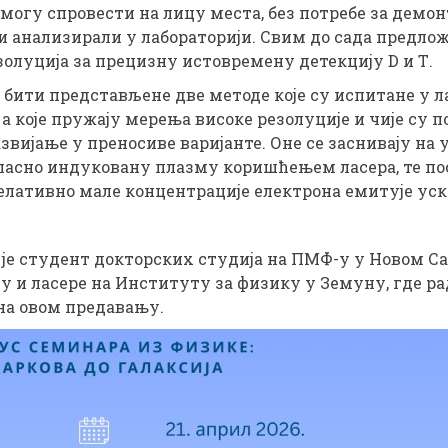
е могу спровести на лицу места, без потребе за дем
они анализирали у лабораторији. Свим до сада пред
золуција за прецизну истовремену детекцију D и Т.
бити представљене две методе које су испитане у л
а које пружају мерења високе резолуције и чије су 
азвијање у преносиве варијанте. Оне се заснивају н
ласно индуковану плазму коришћењем ласера, те п
 релативно мале концентрације електрона емитује уск
ћ
је студент докторских студија на ПМФ-у у Новом Сад
у и ласере на Институту за физику у Земуну, где ра
на овом предавању.