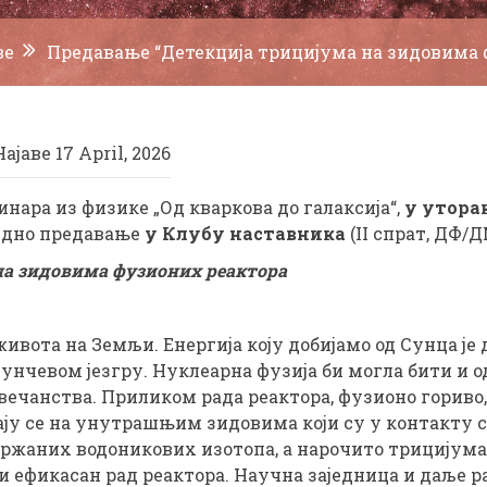
ве
Предавање “Детекција трицијума на зидовима 
Најаве
17 April, 2026
нара из физике „Од кваркова до галаксија“,
у уторак
едно предавање
у Клубу наставника
(II спрат, ДФ/Д
на зидовима фузионих реактора
 живота на Земљи. Енергија коју добијамо од Сунца ј
унчевом језгру. Нуклеарна фузија би могла бити и о
вечанства. Приликом рада реактора, фузионо гориво,
вају се на унутрашњим зидовима који су у контакту 
жаних водоникових изотопа, а нарочито трицијума, 
и ефикасан рад реактора. Научна заједница и даље р