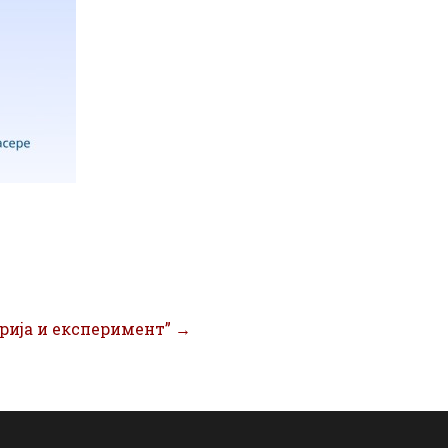
рија и експеримент”
→