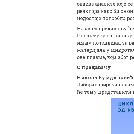
овакве анализе које с
реактора како би се 
недостаје потребна ре
На овом предавању ће 
Институту за физику, 
имају потенцијал за р
материјала у микрота
ове плазме, која због
О предавачу
Никола Вујадинови
Лабораторији за плазм
ће тему представити 