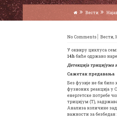
Вести
Наја
No Comments
Вести
,
У оквиру циклуса семи
14h
биће одржано нар
Детекција трицијума 
Сажетак предавања
Без фузије не би било
фузионих реакција у С
енергетске потребе чо
трицијум (T), задржа
Анализа количине задр
важности за безбедан 