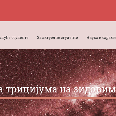
будуће студенте
За актуелне студенте
Наука и сарад
а трицијума на зидовим