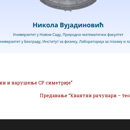
и и нарушење CP симетрије”
Предавање “Квантни рачунари – тео