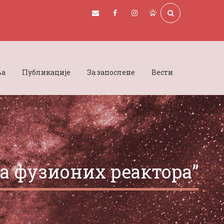
ња
Публикације
За запослене
Вести
а фузионих реактора”