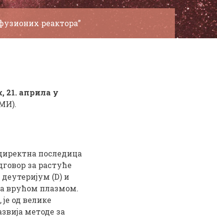
фузионих реактора”
, 21. априла
у
МИ).
е директна последица
дговор за растуће
 деутеријум (D) и
са врућом плазмом.
је од велике
азвија методе за