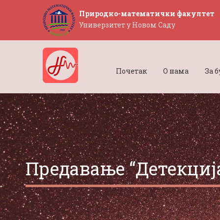
Природно-математички факултет
Универзитет у Новом Саду
Почетак
О нама
За 
Предавање “Детекциј