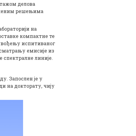
онтажом делова
ложеним решењима
абораторији на
поставке компактне те
а увођењу испитиваног
осматрању емисије из
е спектралне линије.
у. Запослен је у
ди на докторату, чију