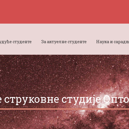
будуће студенте
За актуелне студенте
Наука и сарад
 струковне студије Опт