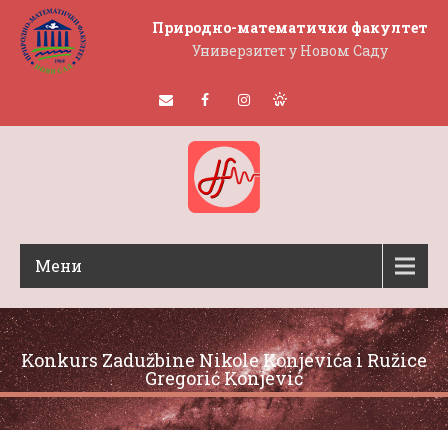
Природно-математички факултет
Универзитет у Новом Саду
Мени
Konkurs Zadužbine Nikole Konjevića i Ružice
Gregorić Konjević