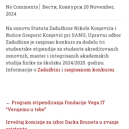
No Comments
Вести
,
Конкурси
20 November,
2024
Na osnovu Statuta Zadužbine Nikole Konjevića i
Ružice Gregorić Konjević pri SANU, Upravni odbor
Zadužbine je raspisao konkurs za dodelu tri
studentske stipendije za studente akreditovanih
osnovnih, master i integrisanih akademskih
studija fizike za školsku 2024/2025. godinu.
Informacije o
Zadužbini
i
raspisanom konkursu
.
Post
←
Program stipendiranja Fondacije Vega IT
navigation
“Verujemo u tebe”
Izveštaj komisije za izbor Darka Bruneta u zvanje
asistenta
→