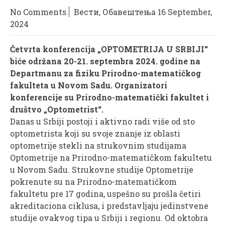
No Comments
Вести
,
Обавештења
16 September,
2024
Četvrta konferencija „OPTOMETRIJA U SRBIJI“
biće održana 20-21. septembra 2024. godine na
Departmanu za fiziku Prirodno-matematičkog
fakulteta u Novom Sadu. Organizatori
konferencije su Prirodno-matematički fakultet i
društvo „Optometrist“.
Danas u Srbiji postoji i aktivno radi više od sto
optometrista koji su svoje znanje iz oblasti
optometrije stekli na strukovnim studijama
Optometrije na Prirodno-matematičkom fakultetu
u Novom Sadu. Strukovne studije Optometrije
pokrenute su na Prirodno-matematičkom
fakultetu pre 17 godina, uspešno su prošla četiri
akreditaciona ciklusa, i predstavljaju jedinstvene
studije ovakvog tipa u Srbiji i regionu. Od oktobra