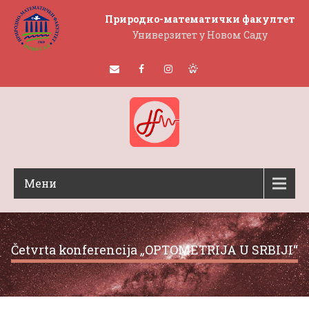
Природно-математички факултет
Универзитет у Новом Саду
Мени
Četvrta konferencija „OPTOMETRIJA U SRBIJI“