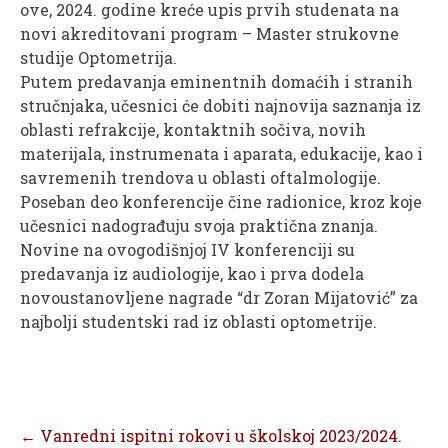
ove, 2024. godine kreće upis prvih studenata na
novi akreditovani program – Master strukovne
studije Optometrija.
Putem predavanja eminentnih domaćih i stranih
stručnjaka, učesnici će dobiti najnovija saznanja iz
oblasti refrakcije, kontaktnih sočiva, novih
materijala, instrumenata i aparata, edukacije, kao i
savremenih trendova u oblasti oftalmologije.
Poseban deo konferencije čine radionice, kroz koje
učesnici nadograđuju svoja praktična znanja.
Novine na ovogodišnjoj IV konferenciji su
predavanja iz audiologije, kao i prva dodela
novoustanovljene nagrade “dr Zoran Mijatović” za
najbolji studentski rad iz oblasti optometrije.
Post
←
Vanredni ispitni rokovi u školskoj 2023/2024.
navigation