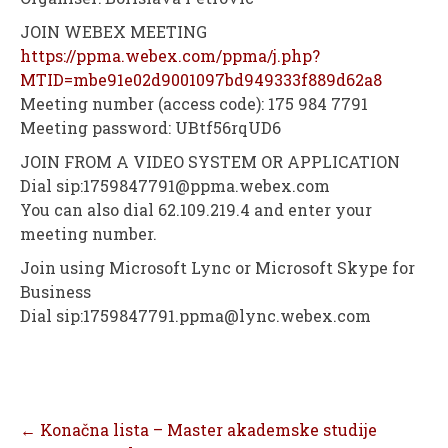
JOIN WEBEX MEETING
https://ppma.webex.com/ppma/j.php?
MTID=mbe91e02d9001097bd949333f889d62a8
Meeting number (access code): 175 984 7791
Meeting password: UBtf56rqUD6
JOIN FROM A VIDEO SYSTEM OR APPLICATION
Dial sip:1759847791@ppma.webex.com
You can also dial 62.109.219.4 and enter your
meeting number.
Join using Microsoft Lync or Microsoft Skype for
Business
Dial sip:1759847791.ppma@lync.webex.com
Post
←
Konačna lista – Master akademske studije
navigation