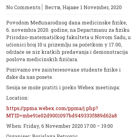
No Comments
Вести
,
Најаве
1 November, 2020
Povodom Međunarodnog dana medicinske fizike,
6. novembra 2020. godine, na Departmanu za fiziku
Prirodno-matematičkog fakulteta u Novom Sadu, u
učionici broj 10 u prizemlju sa početkom y 17.00,
održaće se niz kratkih predavanja i demonstracija
poslova medicinskih fizičara.
Pozivamo sve zainteresovane studente fizike i
đake da nas posete.
Sesija se može pratiti i preko Webex meetinga:
Location:
https://ppma.webex.com/ppma/j.php?
MTID=mbe91e02d9001097bd949333f889d62a8
When: Friday, 6 November 2020 17:00 – 19:00
Organiser: Borislava Petrovic