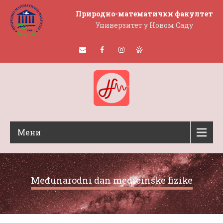
Природно-математички факултет
Универзитет у Новом Саду
Мени
Međunarodni dan medicinske fizike